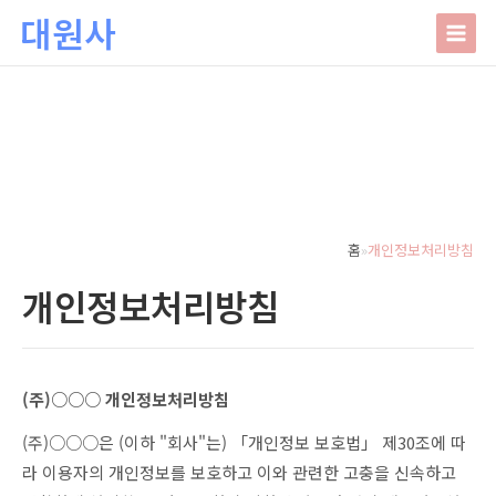
본문 바로가기
대원사
대원사
회사소개
HOME
│
관리자
인사말
주요업무
홈
»
개인정보처리방침
오시는길
개인정보처리방침
상담안내
사주/궁합/진로/시험운/승진운/사업운
상담사례
(주)○○○ 개인정보처리방침
결혼택일/출산택일/각종택일
사주
포토갤러리
(주)○○○은 (이하 "회사"는) 「개인정보 보호법」 제30조에 따
신생아작명/개명/상호
육임
라 이용자의 개인정보를 보호하고 이와 관련한 고충을 신속하고
온라인문의