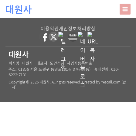
본문 바로가기
대원사
대원사
이용약관
개인정보처리방침
회사소개
HOME
│
관리자
대원사
회사명:
대원사
대표자:
도안스님
사업자등록번호:
인사말
주요업무
주소:
01856 서울 노원구 동일로191길 37(공릉동)
휴대전화:
010-
6222-7131
오시는길
상담안내
Copyright © 2026 대원사. All rights reserved.
Created by
Yescall.com
[
관
리자
]
사주/궁합/진로/시험운/승진운/사업운
상담사례
결혼택일/출산택일/각종택일
사주
포토갤러리
신생아작명/개명/상호
육임
온라인문의