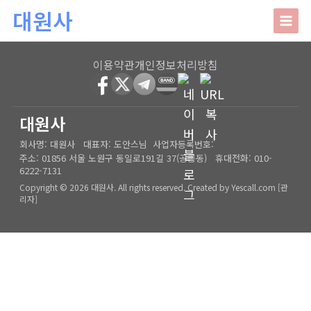
본문 바로가기
대원사
대원사
이용약관
개인정보처리방침
회사소개
HOME
│
관리자
대원사
회사명:
대원사
대표자:
도안스님
사업자등록번호:
인사말
주요업무
주소:
01856 서울 노원구 동일로191길 37(공릉동)
휴대전화:
010-
6222-7131
오시는길
상담안내
Copyright © 2026 대원사. All rights reserved.
Created by
Yescall.com
[
관
리자
]
사주/궁합/진로/시험운/승진운/사업운
상담사례
결혼택일/출산택일/각종택일
사주
포토갤러리
신생아작명/개명/상호
육임
온라인문의