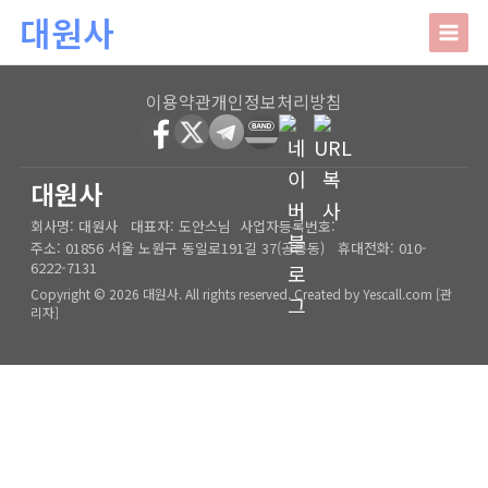
본문 바로가기
대원사
대원사
이용약관
개인정보처리방침
회사소개
HOME
│
관리자
대원사
회사명:
대원사
대표자:
도안스님
사업자등록번호:
인사말
주요업무
주소:
01856 서울 노원구 동일로191길 37(공릉동)
휴대전화:
010-
6222-7131
오시는길
상담안내
Copyright © 2026 대원사. All rights reserved.
Created by
Yescall.com
[
관
리자
]
사주/궁합/진로/시험운/승진운/사업운
상담사례
결혼택일/출산택일/각종택일
사주
포토갤러리
신생아작명/개명/상호
육임
온라인문의