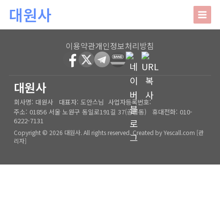
본문 바로가기
대원사
대원사
이용약관
개인정보처리방침
회사소개
HOME
│
관리자
대원사
회사명:
대원사
대표자:
도안스님
사업자등록번호:
인사말
주요업무
주소:
01856 서울 노원구 동일로191길 37(공릉동)
휴대전화:
010-
6222-7131
오시는길
상담안내
Copyright © 2026 대원사. All rights reserved.
Created by
Yescall.com
[
관
리자
]
사주/궁합/진로/시험운/승진운/사업운
상담사례
결혼택일/출산택일/각종택일
사주
포토갤러리
신생아작명/개명/상호
육임
온라인문의