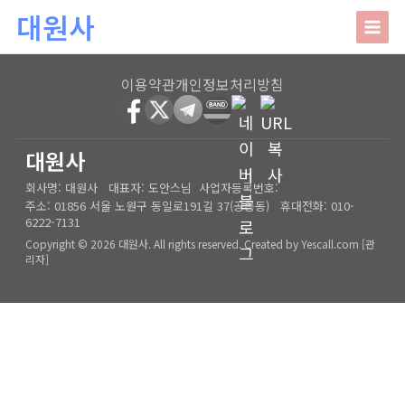
본문 바로가기
대원사
대원사
이용약관
개인정보처리방침
회사소개
HOME
│
관리자
대원사
회사명:
대원사
대표자:
도안스님
사업자등록번호:
인사말
주요업무
주소:
01856 서울 노원구 동일로191길 37(공릉동)
휴대전화:
010-
6222-7131
오시는길
상담안내
Copyright © 2026 대원사. All rights reserved.
Created by
Yescall.com
[
관
리자
]
사주/궁합/진로/시험운/승진운/사업운
상담사례
결혼택일/출산택일/각종택일
사주
포토갤러리
신생아작명/개명/상호
육임
온라인문의