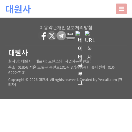
본문 바로가기
대원사
대원사
이용약관
개인정보처리방침
회사소개
HOME
│
관리자
대원사
회사명:
대원사
대표자:
도안스님
사업자등록번호:
인사말
주요업무
주소:
01856 서울 노원구 동일로191길 37(공릉동)
휴대전화:
010-
6222-7131
오시는길
상담안내
Copyright © 2026 대원사. All rights reserved.
Created by
Yescall.com
[
관
리자
]
사주/궁합/진로/시험운/승진운/사업운
상담사례
결혼택일/출산택일/각종택일
사주
포토갤러리
신생아작명/개명/상호
육임
온라인문의