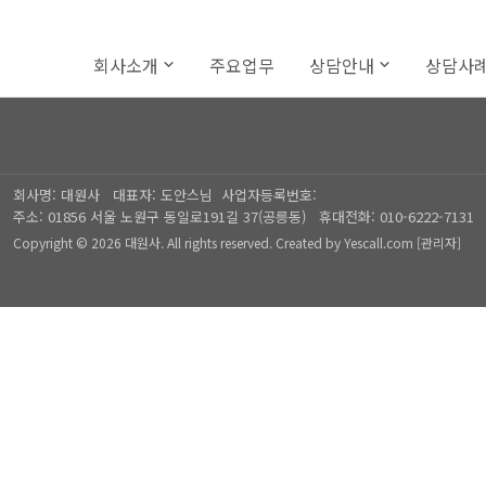
회사소개
주요업무
상담안내
상담사
회사명:
대원사
대표자:
도안스님
사업자등록번호:
주소:
01856 서울 노원구 동일로191길 37(공릉동)
휴대전화:
010-6222-7131
Copyright © 2026 대원사. All rights reserved.
Created by
Yescall.com
[
관리자
]