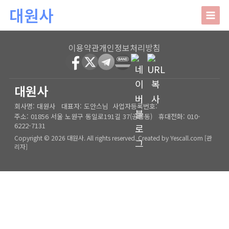
본문 바로가기
대원사
대원사
이용약관
개인정보처리방침
회사소개
HOME
│
관리자
대원사
회사명:
대원사
대표자:
도안스님
사업자등록번호:
인사말
주요업무
주소:
01856 서울 노원구 동일로191길 37(공릉동)
휴대전화:
010-
6222-7131
오시는길
상담안내
Copyright © 2026 대원사. All rights reserved.
Created by
Yescall.com
[
관
리자
]
사주/궁합/진로/시험운/승진운/사업운
상담사례
결혼택일/출산택일/각종택일
사주
포토갤러리
신생아작명/개명/상호
육임
온라인문의