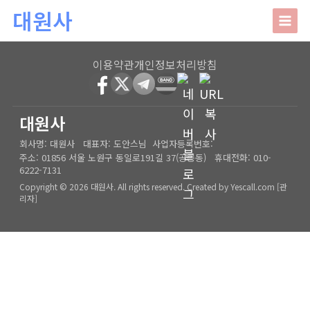
본문 바로가기
대원사
대원사
이용약관
개인정보처리방침
회사소개
HOME
│
관리자
대원사
회사명:
대원사
대표자:
도안스님
사업자등록번호:
인사말
주요업무
주소:
01856 서울 노원구 동일로191길 37(공릉동)
휴대전화:
010-
6222-7131
오시는길
상담안내
Copyright © 2026 대원사. All rights reserved.
Created by
Yescall.com
[
관
리자
]
사주/궁합/진로/시험운/승진운/사업운
상담사례
결혼택일/출산택일/각종택일
사주
포토갤러리
신생아작명/개명/상호
육임
온라인문의