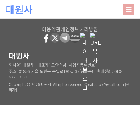
본문 바로가기
대원사
대원사
이용약관
개인정보처리방침
회사소개
HOME
│
관리자
대원사
회사명:
대원사
대표자:
도안스님
사업자등록번호:
인사말
주요업무
주소:
01856 서울 노원구 동일로191길 37(공릉동)
휴대전화:
010-
6222-7131
오시는길
상담안내
Copyright © 2026 대원사. All rights reserved.
Created by
Yescall.com
[
관
리자
]
사주/궁합/진로/시험운/승진운/사업운
상담사례
결혼택일/출산택일/각종택일
사주
포토갤러리
신생아작명/개명/상호
육임
온라인문의