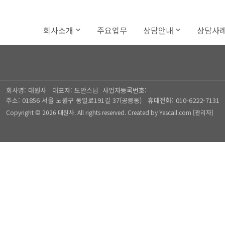
회사소개
주요업무
상담안내
상담사
회사명:
대원사
대표자:
도안스님
사업자등록번호:
주소:
01856 서울 노원구 동일로191길 37(공릉동)
휴대전화:
010-6222-7131
Copyright © 2026 대원사. All rights reserved.
Created by
Yescall.com
[
관리자
]