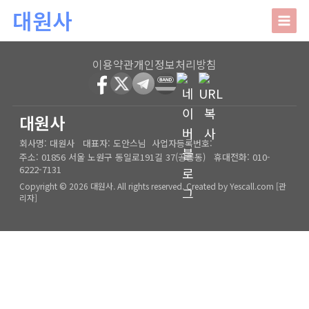
본문 바로가기
대원사
대원사
이용약관
개인정보처리방침
회사소개
HOME
│
관리자
대원사
회사명:
대원사
대표자:
도안스님
사업자등록번호:
인사말
주요업무
주소:
01856 서울 노원구 동일로191길 37(공릉동)
휴대전화:
010-
6222-7131
오시는길
상담안내
Copyright © 2026 대원사. All rights reserved.
Created by
Yescall.com
[
관
리자
]
사주/궁합/진로/시험운/승진운/사업운
상담사례
결혼택일/출산택일/각종택일
사주
포토갤러리
신생아작명/개명/상호
육임
온라인문의