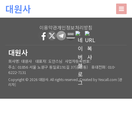
본문 바로가기
대원사
대원사
이용약관
개인정보처리방침
회사소개
HOME
│
관리자
대원사
회사명:
대원사
대표자:
도안스님
사업자등록번호:
인사말
주요업무
주소:
01856 서울 노원구 동일로191길 37(공릉동)
휴대전화:
010-
6222-7131
오시는길
상담안내
Copyright © 2026 대원사. All rights reserved.
Created by
Yescall.com
[
관
리자
]
사주/궁합/진로/시험운/승진운/사업운
상담사례
결혼택일/출산택일/각종택일
사주
포토갤러리
신생아작명/개명/상호
육임
온라인문의