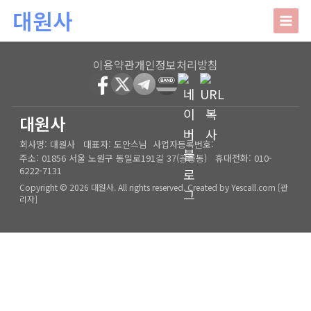
본문 바로가기
대원사
대원사
이용약관
개인정보처리방침
회사소개
HOME
│
관리자
대원사
회사명:
대원사
대표자:
도안스님
사업자등록번호:
인사말
주요업무
주소:
01856 서울 노원구 동일로191길 37(공릉동)
휴대전화:
010-
6222-7131
오시는길
상담안내
Copyright © 2026 대원사. All rights reserved.
Created by
Yescall.com
[
관
리자
]
사주/궁합/진로/시험운/승진운/사업운
상담사례
결혼택일/출산택일/각종택일
사주
포토갤러리
신생아작명/개명/상호
육임
온라인문의