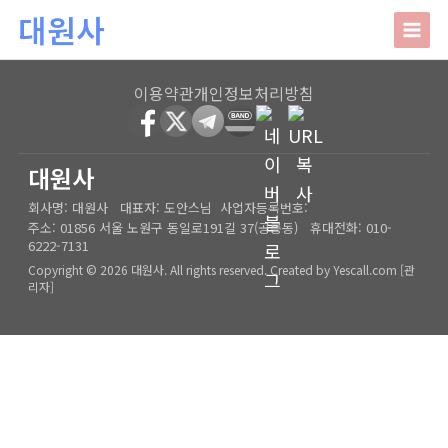
본문 바로가기
대원사
대원사
이용약관
개인정보처리방침
회사소개
HOME
│
관리자
대원사
회사명:
대원사
대표자:
도안스님
사업자등록번호:
인사말
주요업무
주소:
01856 서울 노원구 동일로191길 37(공릉동)
휴대전화:
010-
6222-7131
오시는길
상담안내
Copyright © 2026 대원사. All rights reserved.
Created by
Yescall.com
[
관
리자
]
사주/궁합/진로/시험운/승진운/사업운
상담사례
결혼택일/출산택일/각종택일
사주
포토갤러리
신생아작명/개명/상호
육임
온라인문의