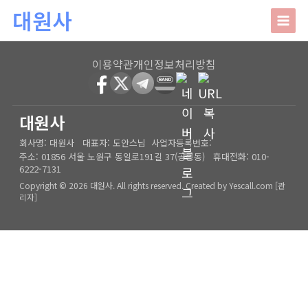
본문 바로가기
대원사
대원사
이용약관
개인정보처리방침
회사소개
HOME
│
관리자
대원사
회사명:
대원사
대표자:
도안스님
사업자등록번호:
인사말
주요업무
주소:
01856 서울 노원구 동일로191길 37(공릉동)
휴대전화:
010-
6222-7131
오시는길
상담안내
Copyright © 2026 대원사. All rights reserved.
Created by
Yescall.com
[
관
리자
]
사주/궁합/진로/시험운/승진운/사업운
상담사례
결혼택일/출산택일/각종택일
사주
포토갤러리
신생아작명/개명/상호
육임
온라인문의