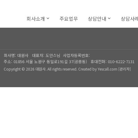
회사소개
주요업무
상담안내
상담사
회사명:
대원사
대표자:
도안스님
사업자등록번호:
주소:
01856 서울 노원구 동일로191길 37(공릉동)
휴대전화:
010-6222-7131
Copyright © 2026 대원사. All rights reserved.
Created by
Yescall.com
[
관리자
]