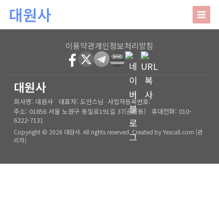
본문 바로가기
대원사
대원사
이용약관
개인정보처리방침
회사소개
HOME
│
관리자
대원사
회사명:
대원사
대표자:
도안스님
사업자등록번호:
인사말
주요업무
주소:
01856 서울 노원구 동일로191길 37(공릉동)
휴대전화:
010-
6222-7131
오시는길
상담안내
Copyright © 2026 대원사. All rights reserved.
Created by
Yescall.com
[
관
리자
]
사주/궁합/진로/시험운/승진운/사업운
상담사례
결혼택일/출산택일/각종택일
사주
포토갤러리
신생아작명/개명/상호
육임
온라인문의