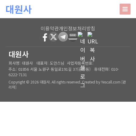
본문 바로가기
대원사
대원사
이용약관
개인정보처리방침
회사소개
HOME
│
관리자
대원사
회사명:
대원사
대표자:
도안스님
사업자등록번호:
인사말
주요업무
주소:
01856 서울 노원구 동일로191길 37(공릉동)
휴대전화:
010-
6222-7131
오시는길
상담안내
Copyright © 2026 대원사. All rights reserved.
Created by
Yescall.com
[
관
리자
]
사주/궁합/진로/시험운/승진운/사업운
상담사례
결혼택일/출산택일/각종택일
사주
포토갤러리
신생아작명/개명/상호
육임
온라인문의