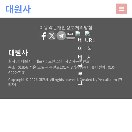
본문 바로가기
대원사
대원사
이용약관
개인정보처리방침
회사소개
HOME
│
관리자
대원사
회사명:
대원사
대표자:
도안스님
사업자등록번호:
인사말
주요업무
주소:
01856 서울 노원구 동일로191길 37(공릉동)
휴대전화:
010-
6222-7131
오시는길
상담안내
Copyright © 2026 대원사. All rights reserved.
Created by
Yescall.com
[
관
리자
]
사주/궁합/진로/시험운/승진운/사업운
상담사례
결혼택일/출산택일/각종택일
사주
포토갤러리
신생아작명/개명/상호
육임
온라인문의