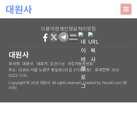
본문 바로가기
대원사
대원사
이용약관
개인정보처리방침
회사소개
HOME
│
관리자
대원사
회사명:
대원사
대표자:
도안스님
사업자등록번호:
인사말
주요업무
주소:
01856 서울 노원구 동일로191길 37(공릉동)
휴대전화:
010-
6222-7131
오시는길
상담안내
Copyright © 2026 대원사. All rights reserved.
Created by
Yescall.com
[
관
리자
]
사주/궁합/진로/시험운/승진운/사업운
상담사례
결혼택일/출산택일/각종택일
사주
포토갤러리
신생아작명/개명/상호
육임
온라인문의