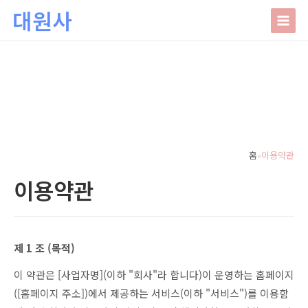
본문 바로가기
대원사
대원사
회사소개
HOME
│
관리자
인사말
주요업무
홈
»
이용약관
오시는길
이용약관
상담안내
사주/궁합/진로/시험운/승진운/사업운
상담사례
제 1 조 (목적)
결혼택일/출산택일/각종택일
사주
포토갤러리
이 약관은 [사업자명](이하 "회사"라 합니다)이 운영하는 홈페이지
신생아작명/개명/상호
육임
([홈페이지 주소])에서 제공하는 서비스(이하 "서비스")를 이용함
온라인문의