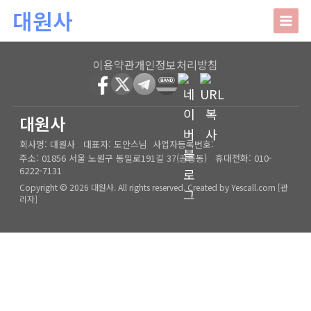
본문 바로가기
대원사
대원사
이용약관
개인정보처리방침
회사소개
HOME
│
관리자
대원사
회사명:
대원사
대표자:
도안스님
사업자등록번호:
인사말
주요업무
주소:
01856 서울 노원구 동일로191길 37(공릉동)
휴대전화:
010-
6222-7131
오시는길
상담안내
Copyright © 2026 대원사. All rights reserved.
Created by
Yescall.com
[
관
리자
]
사주/궁합/진로/시험운/승진운/사업운
상담사례
결혼택일/출산택일/각종택일
사주
포토갤러리
신생아작명/개명/상호
육임
온라인문의