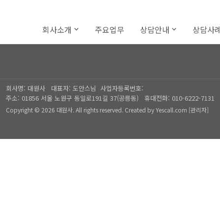
회사소개
주요업무
상담안내
상담사
회사명:
대원사
대표자:
도안스님
사업자등록번호:
주소:
01856 서울 노원구 동일로191길 37(공릉동)
휴대전화:
010-6222-7131
Copyright © 2026 대원사. All rights reserved.
Created by
Yescall.com
[
관리자
]