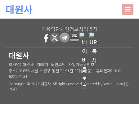
본문 바로가기
대원사
대원사
이용약관
개인정보처리방침
회사소개
HOME
│
관리자
대원사
회사명:
대원사
대표자:
도안스님
사업자등록번호:
인사말
주요업무
주소:
01856 서울 노원구 동일로191길 37(공릉동)
휴대전화:
010-
6222-7131
오시는길
상담안내
Copyright © 2026 대원사. All rights reserved.
Created by
Yescall.com
[
관
리자
]
사주/궁합/진로/시험운/승진운/사업운
상담사례
결혼택일/출산택일/각종택일
사주
포토갤러리
신생아작명/개명/상호
육임
온라인문의