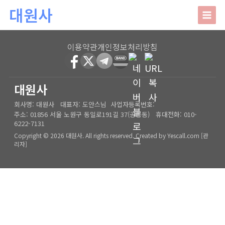
본문 바로가기
대원사
대원사
이용약관
개인정보처리방침
회사소개
HOME
│
관리자
대원사
회사명:
대원사
대표자:
도안스님
사업자등록번호:
인사말
주요업무
주소:
01856 서울 노원구 동일로191길 37(공릉동)
휴대전화:
010-
6222-7131
오시는길
상담안내
Copyright © 2026 대원사. All rights reserved.
Created by
Yescall.com
[
관
리자
]
사주/궁합/진로/시험운/승진운/사업운
상담사례
결혼택일/출산택일/각종택일
사주
포토갤러리
신생아작명/개명/상호
육임
온라인문의